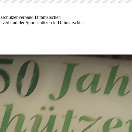
isschützenverband Dithmarschen
isverband der Sportschützen in Dithmarschen