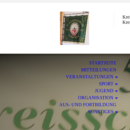
Kre
Kre
STARTSEITE
MITTEILUNGEN
VERANSTALTUNGEN
SPORT
JUGEND
ORGANISATION
AUS- UND FORTBILDUNG
SONSTIGES