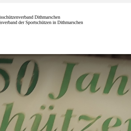
isschützenverband Dithmarschen
isverband der Sportschützen in Dithmarschen