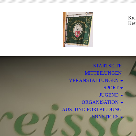
Kre
Kre
STARTSEITE
MITTEILUNGEN
VERANSTALTUNGEN
SPORT
JUGEND
ORGANISATION
AUS- UND FORTBILDUNG
SONSTIGES